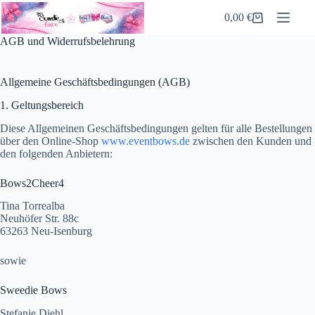
Zum
0,00
€
Inhalt
Warenkorb
springen
AGB und Widerrufsbelehrung
Allgemeine Geschäftsbedingungen (AGB)
1. Geltungsbereich
Diese Allgemeinen Geschäftsbedingungen gelten für alle Bestellungen
über den Online-Shop
www.eventbows.de
zwischen den Kunden und
den folgenden Anbietern:
Bows2Cheer4
Tina Torrealba
Neuhöfer Str. 88c
63263 Neu-Isenburg
sowie
Sweedie Bows
Stefanie Diehl