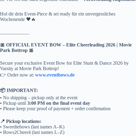
Hol dir dein Event-Piece & sei ready für ein unvergessliches
Wochenende 🖤🔥
____________
🎀 OFFICIAL EVENT BOW – Elite Cheerleading 2026 | Movie
Park Bottrop 🎀
Secure your exclusive Event Bow for Elite Stunt & Dance 2026 by
Varsity at Movie Park Bottrop!
👉 Order now at:
www.eventbows.de
📦 IMPORTANT:
• No shipping – pickup only at the event
• Pickup until
3:00 PM on the final event day
• Please keep your proof of payment + order confirmation
📍 Pickup locations:
• Sweediebows (last names A–K)
• Bows2Cheer4 (last names L–Z)