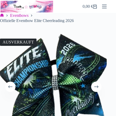
Zum
0,00
€
Inhalt
Warenkorb
springen
Eventbows
Start
Offizielle Eventbow Elite Cheerleading 2026
AUSVERKAUFT