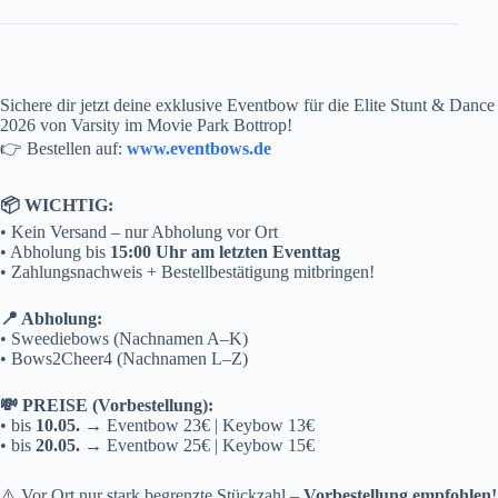
Sichere dir jetzt deine exklusive Eventbow für die Elite Stunt & Dance
2026 von Varsity im Movie Park Bottrop!
👉 Bestellen auf:
www.eventbows.de
📦 WICHTIG:
• Kein Versand – nur Abholung vor Ort
• Abholung bis
15:00 Uhr am letzten Eventtag
• Zahlungsnachweis + Bestellbestätigung mitbringen!
📍 Abholung:
• Sweediebows (Nachnamen A–K)
• Bows2Cheer4 (Nachnamen L–Z)
💸 PREISE (Vorbestellung):
• bis
10.05.
→ Eventbow 23€ | Keybow 13€
• bis
20.05.
→ Eventbow 25€ | Keybow 15€
⚠️ Vor Ort nur stark begrenzte Stückzahl –
Vorbestellung empfohlen!